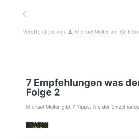
Veröffentlicht von
Michael Müller
am
Febr
Mit
dem
Laden
7 Empfehlungen was der 
des
Videos
Folge 2
akzeptieren
Sie die
Michael Müller gibt 7 Tipps, wie der Einzelhande
Datenschutzerklärung
von
YouTube.
Mehr
erfahren