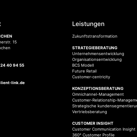
t
Leistungen
NCHEN
Zukunftstransformation
erstr. 15
nchen
STRATEGIEBERATUNG
Unternehmensentwicklung
Organisationsentwicklung
 24 40 94 55
BCS Modell
Future Retail
Customer-centricity
ient-link.de
KONZEPTIONSBERATUNG
Omnichannel-Management
Customer-Relationship-Managem
Strategische kundensegmentieru
Vertriebsberatung
CUSTOMER INSIGHT
Customer Communication Insight
360° Customer Profile