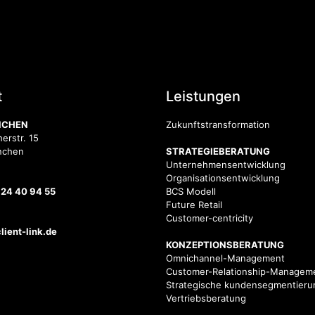
t
Leistungen
NCHEN
Zukunftstransformation
erstr. 15
nchen
STRATEGIEBERATUNG
Unternehmensentwicklung
Organisationsentwicklung
 24 40 94 55
BCS Modell
Future Retail
Customer-centricity
ient-link.de
KONZEPTIONSBERATUNG
Omnichannel-Management
Customer-Relationship-Managem
Strategische kundensegmentieru
Vertriebsberatung